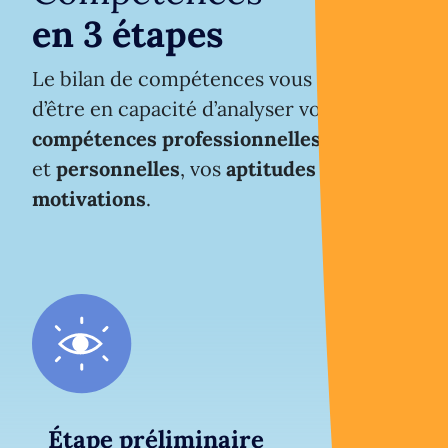
en 3 étapes
Le bilan de compétences vous permet
d’être en capacité d’analyser vos
compétences professionnelles
et
personnelles
, vos
aptitudes
et vos
motivations
.
Étape préliminaire