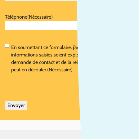
Téléphone
(Nécessaire)
RGPD
(Nécessaire)
En soumettant ce formulaire, j’accepte que les
informations saisies soient exploitées dans le cadre de la
demande de contact et de la relation commerciale qui
peut en découler.
(Nécessaire)