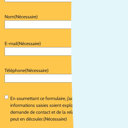
Nom
(Nécessaire)
E-mail
(Nécessaire)
Téléphone
(Nécessaire)
RGPD
(Nécessaire)
En soumettant ce formulaire, j’accepte que les
informations saisies soient exploitées dans le cadre de la
demande de contact et de la relation commerciale qui
peut en découler.
(Nécessaire)