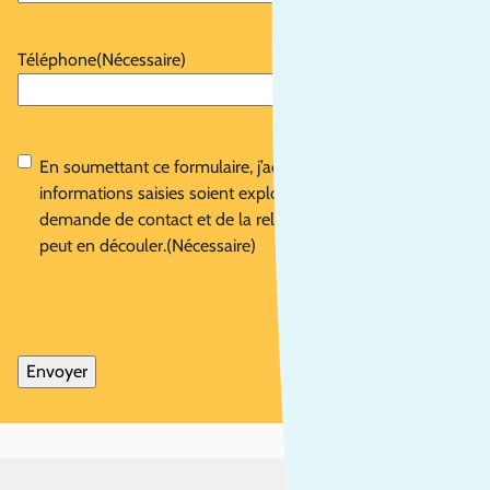
Téléphone
(Nécessaire)
RGPD
(Nécessaire)
En soumettant ce formulaire, j’accepte que les
informations saisies soient exploitées dans le cadre de la
demande de contact et de la relation commerciale qui
peut en découler.
(Nécessaire)