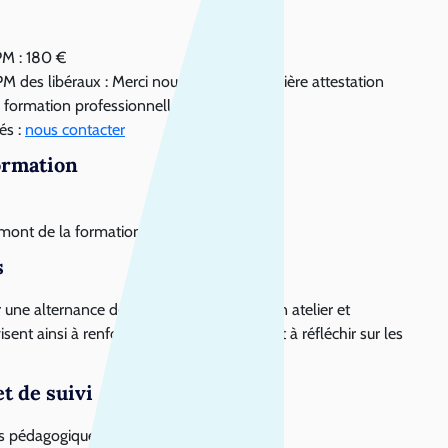
PM : 180 €
M des libéraux : Merci nous fournir la dernière attestation
 formation professionnelle
tés :
nous contacter
formation
mont de la formation
s
une alternance de séquences de travail en atelier et
sent ainsi à renforcer les connaissances et à réfléchir sur les
t de suivi
s pédagogiques (pré-test et post-test)