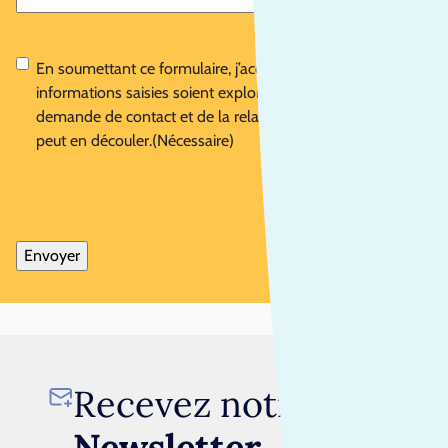
RGPD
(Nécessaire)
En soumettant ce formulaire, j’accepte que les
informations saisies soient exploitées dans le cadre de la
demande de contact et de la relation commerciale qui
peut en découler.
(Nécessaire)
Recevez notre
Newsletter