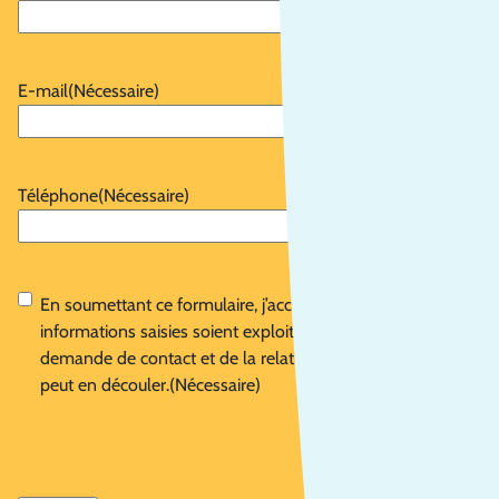
E-mail
(Nécessaire)
Téléphone
(Nécessaire)
RGPD
(Nécessaire)
En soumettant ce formulaire, j’accepte que les
informations saisies soient exploitées dans le cadre de la
demande de contact et de la relation commerciale qui
peut en découler.
(Nécessaire)