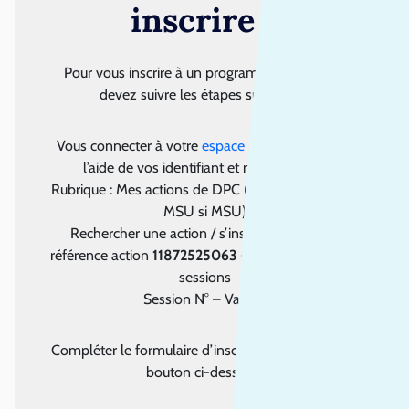
inscrire ?
Pour vous inscrire à un programme DPC, vous
devez suivre les étapes suivantes :
Vous connecter à votre
espace personnel DPC
à
l’aide de vos identifiant et mot de passe
Rubrique : Mes actions de DPC (ou Mes actions de
MSU si MSU)
Rechercher une action / s’inscrire – Entrer la
référence action
11872525063
– Détail – Liste des
sessions
Session N°
– Valider
Compléter le formulaire d’inscription en suivant le
bouton ci-dessous.