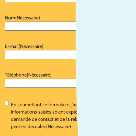
Nom
(Nécessaire)
E-mail
(Nécessaire)
Téléphone
(Nécessaire)
RGPD
(Nécessaire)
En soumettant ce formulaire, j’accepte que les
informations saisies soient exploitées dans le cadre de la
demande de contact et de la relation commerciale qui
peut en découler.
(Nécessaire)